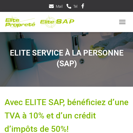
Mail
Tel
D
É
P
L
I
ELITE SERVICE À LA PERSONNE
E
R
(SAP)
L
A
N
A
V
I
Avec ELITE SAP, bénéficiez d’une
G
A
T
TVA à 10% et d’un crédit
I
O
d’impôts de 50%!
N